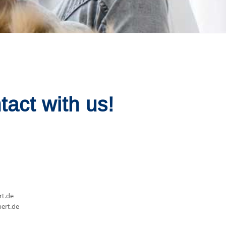
tact with us!
rt.de
pert.de