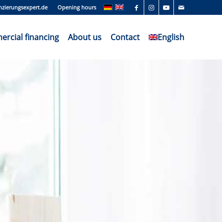
nzierungsexpert.de
Opening hours
rcial financing
About us
Contact
English